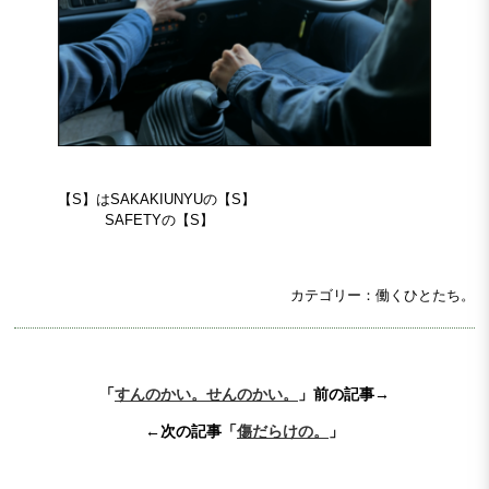
【S】はSAKAKIUNYUの【S】
SAFETYの【S】
カテゴリー：働くひとたち。
「
すんのかい。せんのかい。
」前の記事→
←次の記事「
傷だらけの。
」