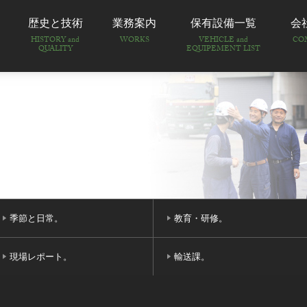
歴史と技術
業務案内
保有設備一覧
会
HISTORY and
WORKS
VEHICLE and
CO
QUALITY
EQUIPEMENT LIST
季節と日常。
教育・研修。
現場レポート。
輸送課。