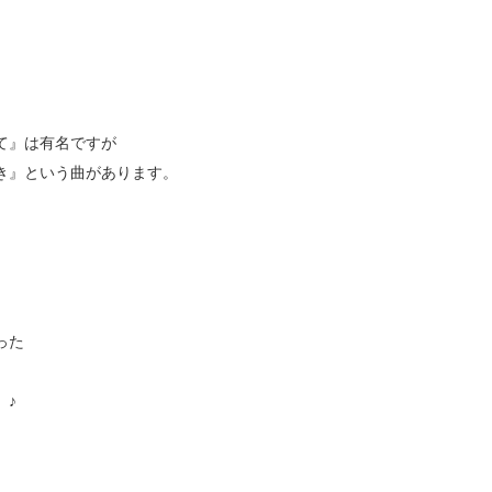
て』は有名ですが
き』という曲があります。
った
♪