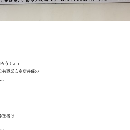
知ろう！』」
公共職業安定所共催の
た。
希望者は