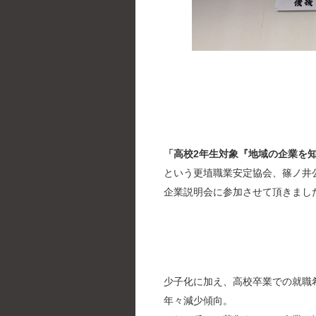
「高校2年生対象『地域の企業を
という更埴職業安定協会、篠ノ井
企業説明会に参加させて頂きまし
少子化に加え、高校卒業での就職
年々減少傾向。