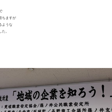
で
経ちますが
るような
した。