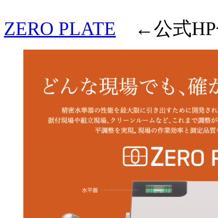
ZERO PLATE
←公式HP