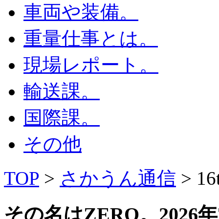
車両や装備。
重量仕事とは。
現場レポート。
輸送課。
国際課。
その他
TOP
>
さかうん通信
> 1
その名はZERO。
2026