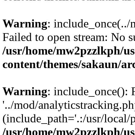
Warning
: include_once(../
Failed to open stream: No su
/usr/home/mw2pzzlkph/use
content/themes/sakaun/ar
Warning
: include_once(): 
'../mod/analyticstracking.ph
(include_path='.:/usr/local/
/usr/home/mw2pzzlkph/use