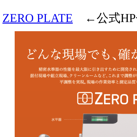
ZERO PLATE
←公式HP