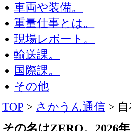
車両や装備。
重量仕事とは。
現場レポート。
輸送課。
国際課。
その他
TOP
>
さかうん通信
> 
その名はZERO。
2026