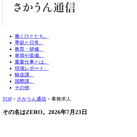
働くひとたち。
季節と日常。
教育・研修。
車両や装備。
重量仕事とは。
現場レポート。
輸送課。
国際課。
その他
TOP
>
さかうん通信
> 事務求人
その名はZERO。
2026年7月23日