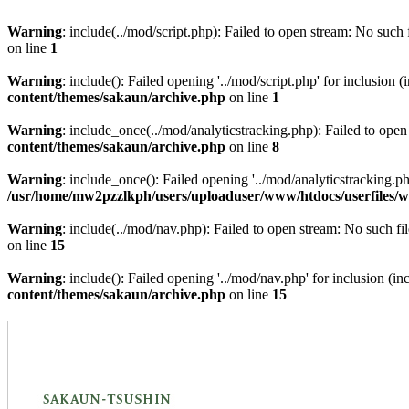
Warning
: include(../mod/script.php): Failed to open stream: No such f
on line
1
Warning
: include(): Failed opening '../mod/script.php' for inclusion (
content/themes/sakaun/archive.php
on line
1
Warning
: include_once(../mod/analyticstracking.php): Failed to open
content/themes/sakaun/archive.php
on line
8
Warning
: include_once(): Failed opening '../mod/analyticstracking.php
/usr/home/mw2pzzlkph/users/uploaduser/www/htdocs/userfiles/w
Warning
: include(../mod/nav.php): Failed to open stream: No such fil
on line
15
Warning
: include(): Failed opening '../mod/nav.php' for inclusion (in
content/themes/sakaun/archive.php
on line
15