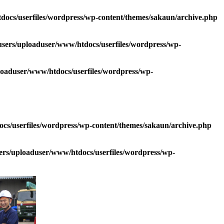
ocs/userfiles/wordpress/wp-content/themes/sakaun/archive.php
sers/uploaduser/www/htdocs/userfiles/wordpress/wp-
oaduser/www/htdocs/userfiles/wordpress/wp-
s/userfiles/wordpress/wp-content/themes/sakaun/archive.php
rs/uploaduser/www/htdocs/userfiles/wordpress/wp-