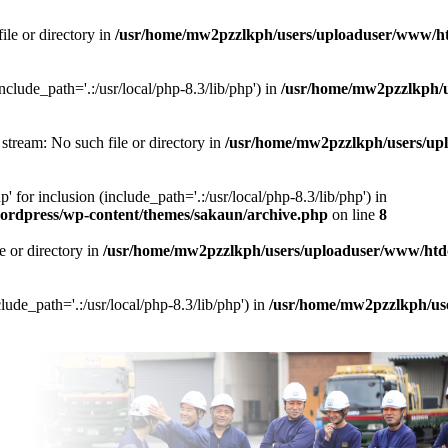
ile or directory in
/usr/home/mw2pzzlkph/users/uploaduser/www/htd
include_path='.:/usr/local/php-8.3/lib/php') in
/usr/home/mw2pzzlkph/u
 stream: No such file or directory in
/usr/home/mw2pzzlkph/users/upl
' for inclusion (include_path='.:/usr/local/php-8.3/lib/php') in
ordpress/wp-content/themes/sakaun/archive.php
on line
8
e or directory in
/usr/home/mw2pzzlkph/users/uploaduser/www/htdoc
clude_path='.:/usr/local/php-8.3/lib/php') in
/usr/home/mw2pzzlkph/use