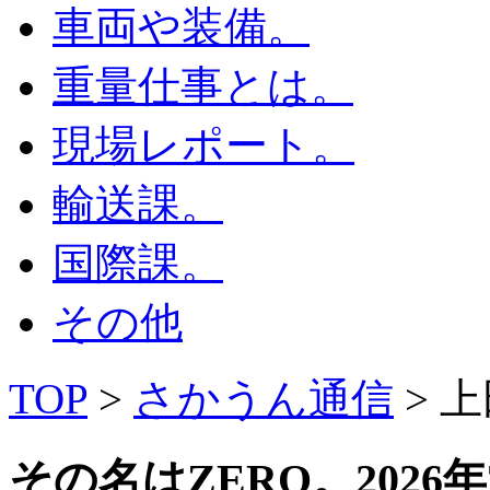
車両や装備。
重量仕事とは。
現場レポート。
輸送課。
国際課。
その他
TOP
>
さかうん通信
> 
その名はZERO。
2026