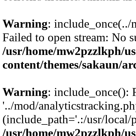
Warning
: include_once(../
Failed to open stream: No su
/usr/home/mw2pzzlkph/use
content/themes/sakaun/ar
Warning
: include_once(): 
'../mod/analyticstracking.ph
(include_path='.:/usr/local/
/usr/home/mw2pzzlkph/use