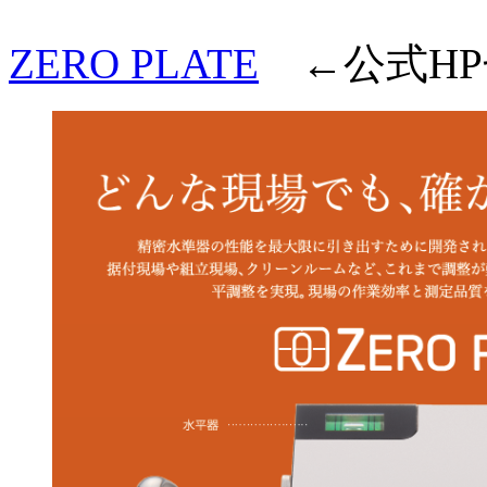
ZERO PLATE
←公式HP