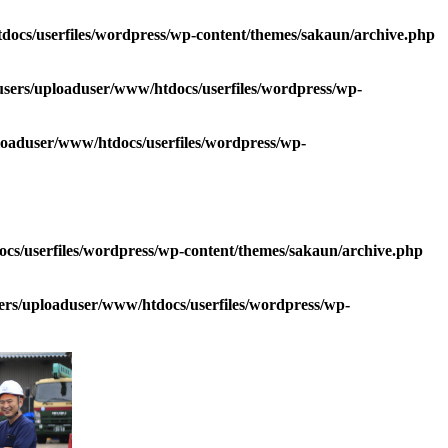
ocs/userfiles/wordpress/wp-content/themes/sakaun/archive.php
sers/uploaduser/www/htdocs/userfiles/wordpress/wp-
oaduser/www/htdocs/userfiles/wordpress/wp-
s/userfiles/wordpress/wp-content/themes/sakaun/archive.php
rs/uploaduser/www/htdocs/userfiles/wordpress/wp-