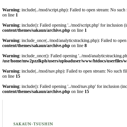
Warning
: include(../mod/script.php): Failed to open stream: No such f
on line
1
Warning
: include(): Failed opening '../mod/script.php' for inclusion (
content/themes/sakaun/archive.php
on line
1
Warning
: include_once(../mod/analyticstracking.php): Failed to open
content/themes/sakaun/archive.php
on line
8
Warning
: include_once(): Failed opening '../mod/analyticstracking.php
/usr/home/mw2pzzlkph/users/uploaduser/www/htdocs/userfiles/w
Warning
: include(../mod/nav.php): Failed to open stream: No such fil
on line
15
Warning
: include(): Failed opening '../mod/nav.php' for inclusion (in
content/themes/sakaun/archive.php
on line
15