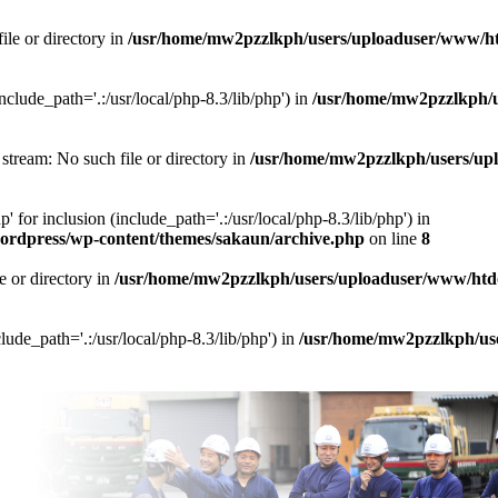
ile or directory in
/usr/home/mw2pzzlkph/users/uploaduser/www/htd
include_path='.:/usr/local/php-8.3/lib/php') in
/usr/home/mw2pzzlkph/u
 stream: No such file or directory in
/usr/home/mw2pzzlkph/users/upl
' for inclusion (include_path='.:/usr/local/php-8.3/lib/php') in
ordpress/wp-content/themes/sakaun/archive.php
on line
8
e or directory in
/usr/home/mw2pzzlkph/users/uploaduser/www/htdoc
clude_path='.:/usr/local/php-8.3/lib/php') in
/usr/home/mw2pzzlkph/use