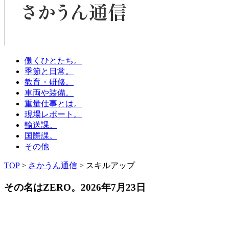
働くひとたち。
季節と日常。
教育・研修。
車両や装備。
重量仕事とは。
現場レポート。
輸送課。
国際課。
その他
TOP
>
さかうん通信
> スキルアップ
その名はZERO。
2026年7月23日