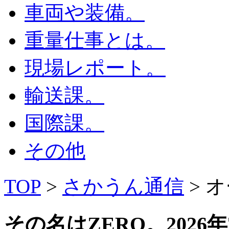
車両や装備。
重量仕事とは。
現場レポート。
輸送課。
国際課。
その他
TOP
>
さかうん通信
> 
その名はZERO。
2026