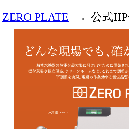
ZERO PLATE
←公式HP