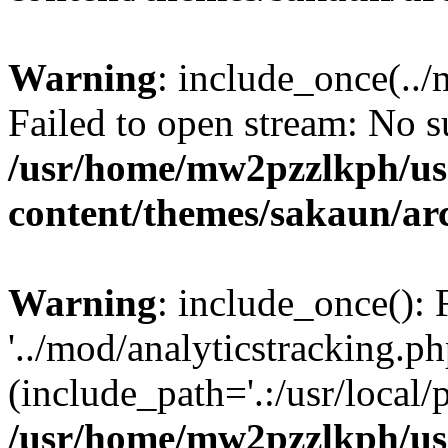
Warning
: include_once(../
Failed to open stream: No su
/usr/home/mw2pzzlkph/use
content/themes/sakaun/ar
Warning
: include_once(): 
'../mod/analyticstracking.ph
(include_path='.:/usr/local/
/usr/home/mw2pzzlkph/use