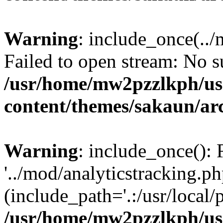
Warning
: include_once(../
Failed to open stream: No su
/usr/home/mw2pzzlkph/use
content/themes/sakaun/ar
Warning
: include_once(): 
'../mod/analyticstracking.ph
(include_path='.:/usr/local/
/usr/home/mw2pzzlkph/use