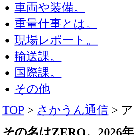
車両や装備。
重量仕事とは。
現場レポート。
輸送課。
国際課。
その他
TOP
>
さかうん通信
> 
その名はZERO。
2026