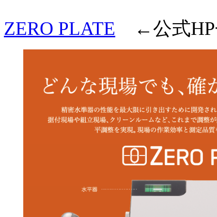
ZERO PLATE
←公式HP