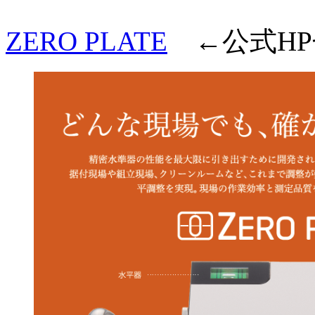
ZERO PLATE
←公式HP