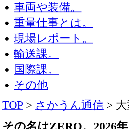
車両や装備。
重量仕事とは。
現場レポート。
輸送課。
国際課。
その他
TOP
>
さかうん通信
> 
その名はZERO。
2026