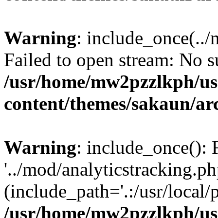
Warning
: include_once(../
Failed to open stream: No su
/usr/home/mw2pzzlkph/use
content/themes/sakaun/ar
Warning
: include_once(): 
'../mod/analyticstracking.ph
(include_path='.:/usr/local/
/usr/home/mw2pzzlkph/use